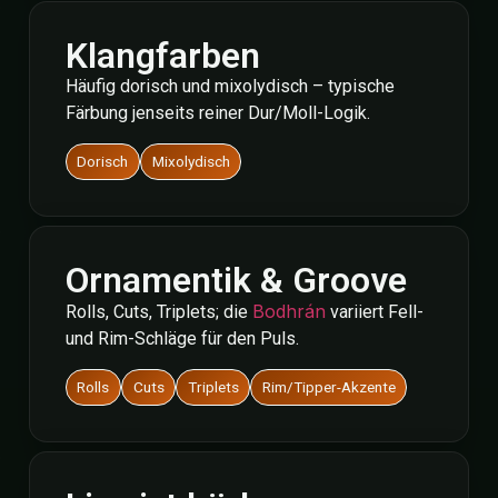
Klangfarben
Häufig dorisch und mixolydisch – typische
Färbung jenseits reiner Dur/Moll-Logik.
Dorisch
Mixolydisch
Ornamentik & Groove
Bodhrán
Rolls, Cuts, Triplets; die
variiert Fell-
und Rim-Schläge für den Puls.
Rolls
Cuts
Triplets
Rim/Tipper-Akzente